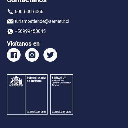
Contáctanos
600 600 6066
turismoatiende@sernatur.cl
+56999458045
Visítanos en
Facebook
Instagram
Twitter
Sernatur
Sernatur
Sernatur